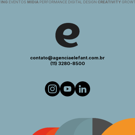
TING
EVENTOS
MÍDIA
PERFORMANCE DIGITAL DESIGN
CREATIVITY
GROW
contato@agenciaelefant.com.br
(11) 3280-8500